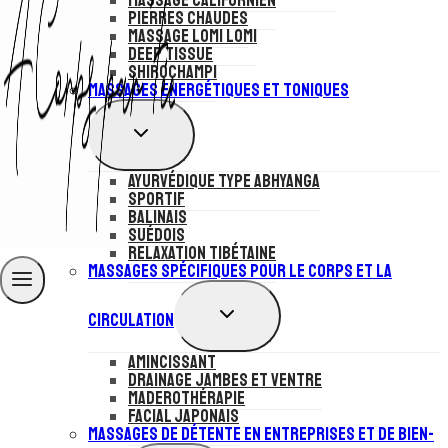
Massage Californien
Pierres Chaudes
Massage Lomi Lomi
Deep Tissue
Shirochampi
Massages Energétiques et Toniques
OUVRIR/FERMER
LE
MENU
Ayurvédique Type Abhyanga
ENFANT
Sportif
Balinais
Suédois
Relaxation Tibétaine
Massages Spécifiques pour le Corps et la
OUVRIR/FERMER
Circulation
LE
MENU
Amincissant
ENFANT
Drainage jambes et ventre
Maderothérapie
Facial Japonais
Massages de Détente en Entreprises et de Bien-