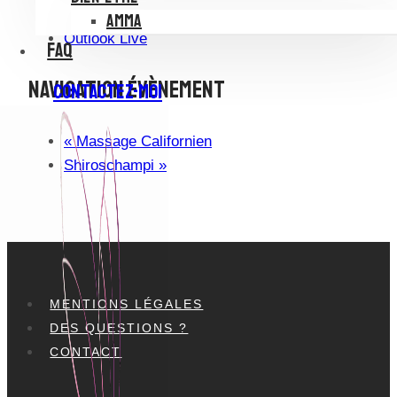
Outlook 365
AMMA
Outlook Live
FAQ
Navigation Évènement
CONTACTEZ-MOI
«
Massage Californien
Shiroschampi
»
MENTIONS LÉGALES
DES QUESTIONS ?
CONTACT