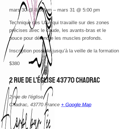
mars 30
@
8:00 am
–
mars 31
@
5:00 pm
Technique des USA qui travaille sur des zones
précises avec le coude, les avants-bras et le
pouce pour détendre les muscles profonds.
Inscription possible jusqu’à la veille de la formation
$380
2 Rue De L’église 43770 Chadrac
2 rue de l'église
Chadrac
,
43770
France
+ Google Map