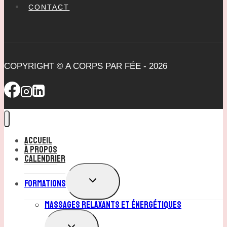
CONTACT
COPYRIGHT © A CORPS PAR FÉE - 2026
Accueil
À Propos
Calendrier
OUVRIR/FERMER
Formations
LE
MENU
Massages Relaxants et Énergétiques
ENFANT
OUVRIR/FERMER