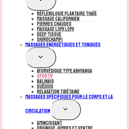
LE
MENU
Réflexologie plantaire Thaïe
ENFANT
Massage Californien
Pierres Chaudes
Massage Lomi Lomi
Deep Tissue
Shirochampi
Massages Energétiques et Toniques
OUVRIR/FERMER
LE
MENU
Ayurvédique Type Abhyanga
ENFANT
Sportif
Balinais
Suédois
Relaxation Tibétaine
Massages Spécifiques pour le Corps et la
OUVRIR/FERMER
Circulation
LE
MENU
Amincissant
ENFANT
Drainage jambes et ventre