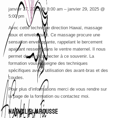
janvier 27, 2025
@
8:00 am
–
janvier 29, 2025
@
5:00 pm
Avec cette technique direction Hawaï, massage
doux et enveloppant. Ce massage procure une
sensation enveloppante, rappelant le bercement
apaisant ressenti dans le ventre maternel. Il nous
permet de se reconnecter à ce souvenir. La
formation vous enseigne des techniques
spécifiques avec l’utilisation des avant-bras et des
coudes.
Pour plus d’informations merci de vous rendre sur
la page de la formation ou contactez moi.
Nathalie JAROUSSE