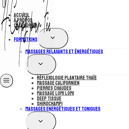
Accueil
À Propos
Calendrier
OUVRIR/FERMER
Formations
LE
MENU
Massages Relaxants et Énergétiques
ENFANT
OUVRIR/FERMER
LE
MENU
Réflexologie plantaire Thaïe
ENFANT
Massage Californien
Pierres Chaudes
Massage Lomi Lomi
Deep Tissue
Shirochampi
Massages Energétiques et Toniques
OUVRIR/FERMER
LE