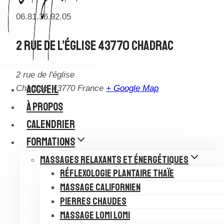
06.81.36.92.05
2 Rue De L’église 43770 Chadrac
2 rue de l'église
ACCUEIL
Chadrac
,
43770
France
+ Google Map
À PROPOS
CALENDRIER
FORMATIONS
MASSAGES RELAXANTS ET ÉNERGÉTIQUES
RÉFLEXOLOGIE PLANTAIRE THAÏE
MASSAGE CALIFORNIEN
PIERRES CHAUDES
MASSAGE LOMI LOMI