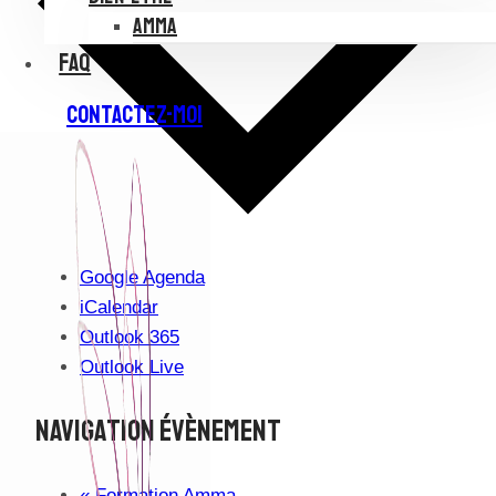
AMMA
FAQ
CONTACTEZ-MOI
Google Agenda
iCalendar
Outlook 365
Outlook Live
Navigation Évènement
«
Formation Amma