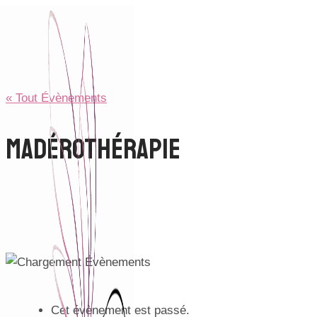
Aller
au
contenu
« Tout Évènements
Madérothérapie
Cet évènement est passé.