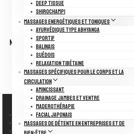
Google Agenda
DEEP TISSUE
iCalendar
SHIROCHAMPI
Outlook 365
MASSAGES ENERGÉTIQUES ET TONIQUES
Outlook Live
AYURVÉDIQUE TYPE ABHYANGA
SPORTIF
Navigation Évènement
BALINAIS
SUÉDOIS
«
Deep Tissue
RELAXATION TIBÉTAINE
DRAINaGE JAMBE ET VENTRE
»
MASSAGES SPÉCIFIQUES POUR LE CORPS ET LA
CIRCULATION
AMINCISSANT
DRAINAGE JAMBES ET VENTRE
MADEROTHÉRAPIE
FACIAL JAPONAIS
MENTIONS LÉGALES
MASSAGES DE DÉTENTE EN ENTREPRISES ET DE
DES QUESTIONS ?
CONTACT
BIEN-ÊTRE