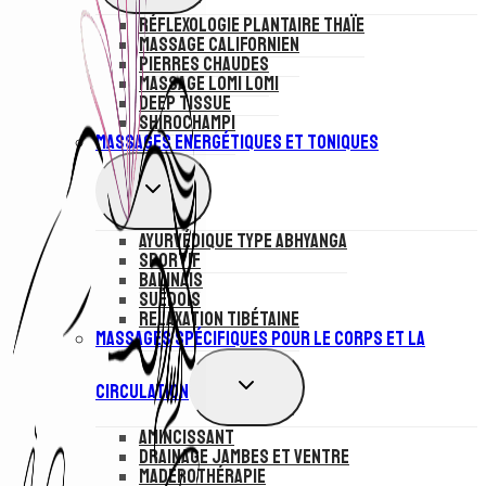
MENU
Réflexologie plantaire Thaïe
ENFANT
Massage Californien
Pierres Chaudes
Massage Lomi Lomi
Deep Tissue
Shirochampi
Massages Energétiques et Toniques
OUVRIR/FERMER
LE
MENU
Ayurvédique Type Abhyanga
ENFANT
Sportif
Balinais
Suédois
Relaxation Tibétaine
Massages Spécifiques pour le Corps et la
OUVRIR/FERMER
Circulation
LE
MENU
Amincissant
ENFANT
Drainage jambes et ventre
Maderothérapie