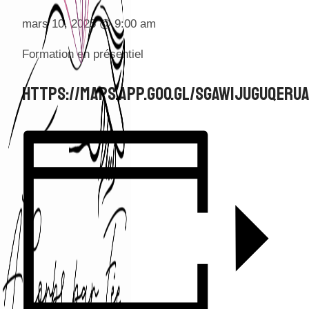
mars 10, 2025
@
9:00 am
Formation en présentiel
Https://maps.app.goo.gl/SGaWiJuGuqerU