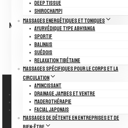
Outlook 365
DEEP TISSUE
Outlook Live
SHIROCHAMPI
MASSAGES ENERGÉTIQUES ET TONIQUES
Navigation Évènement
AYURVÉDIQUE TYPE ABHYANGA
SPORTIF
«
Formation Madérothérapie
BALINAIS
Massage Brésilien
»
SUÉDOIS
RELAXATION TIBÉTAINE
MASSAGES SPÉCIFIQUES POUR LE CORPS ET LA
CIRCULATION
AMINCISSANT
DRAINAGE JAMBES ET VENTRE
MENTIONS LÉGALES
MADEROTHÉRAPIE
DES QUESTIONS ?
FACIAL JAPONAIS
CONTACT
MASSAGES DE DÉTENTE EN ENTREPRISES ET DE
BIEN-ÊTRE